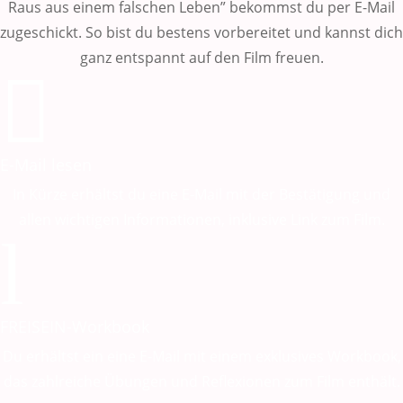
Raus aus einem falschen Leben” bekommst du per E-Mail
zugeschickt. So bist du bestens vorbereitet und kannst dich
ganz entspannt auf den Film freuen.

E-Mail lesen
In Kürze erhältst du eine E-Mail mit der Bestätigung und
allen wichtigen Informationen, inklusive Link zum Film.
l
FREISEIN-Workbook
Du erhältst ein eine E-Mail mit einem exklusives Workbook,
das zahlreiche Übungen und Reflexionen zum Film enthält.